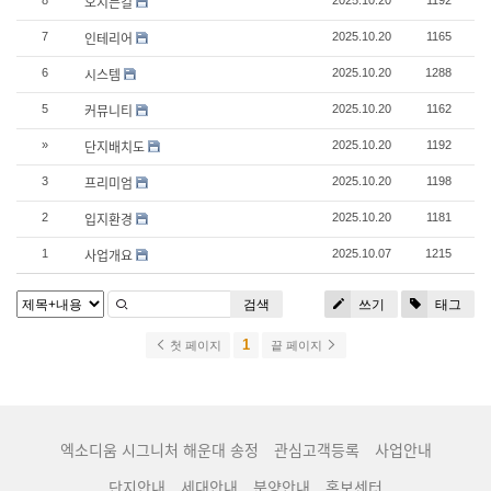
오시는길
8
2025.10.20
1192
인테리어
7
2025.10.20
1165
시스템
6
2025.10.20
1288
커뮤니티
5
2025.10.20
1162
단지배치도
»
2025.10.20
1192
프리미엄
3
2025.10.20
1198
입지환경
2
2025.10.20
1181
사업개요
1
2025.10.07
1215
검색
쓰기
태그
1
첫 페이지
끝 페이지
엑소디움 시그니처 해운대 송정
관심고객등록
사업안내
단지안내
세대안내
분양안내
홍보센터