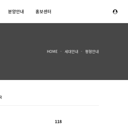
분양안내
홍보센터
HOME
세대안내
평형안내
R
118