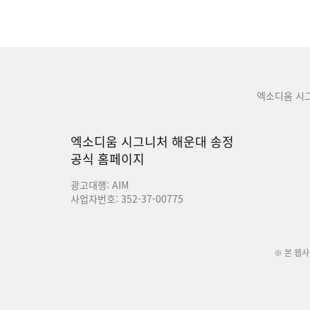
엑소디움 시
엑소디움 시그니처 해운대 송정
공식 홈페이지
광고대행: AIM
사업자번호: 352-37-00775
※ 본 웹