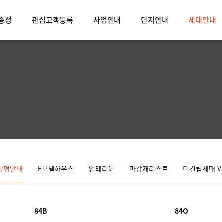
송정
관심고객등록
사업안내
단지안내
세대안내
평형안내
E모델하우스
인테리어
마감재리스트
미건립세대 V
84B
84O