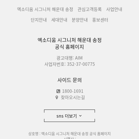
엑소디움 시그니처 해운대 송정
관심고객등록
사업안내
단지안내
세대안내
분양안내
홍보센터
엑소디움 시그니처 해운대 송정
공식 홈페이지
광고대행: AIM
사업자번호: 352-37-00775
사이드 문의
1800-1691
찾아오시는길
sns 더보기
상호명 : 엑소디움 시그니처 해운대 송정 공식 홈페이지