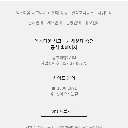
엑소디움 시그니처 해운대 송정
관심고객등록
사업안내
단지안내
세대안내
분양안내
홍보센터
엑소디움 시그니처 해운대 송정
공식 홈페이지
광고대행: AIM
사업자번호: 352-37-00775
사이드 문의
1800-1691
찾아오시는길
sns 더보기
상호명 : 엑소디움 시그니처 해운대 송정 공식 홈페이지