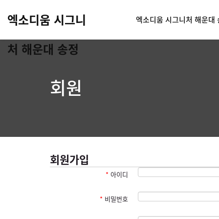
엑소디움 시그니
엑소디움 시그니처 해운대 
처 해운대 송정
회원
회원가입
*
아이디
*
비밀번호