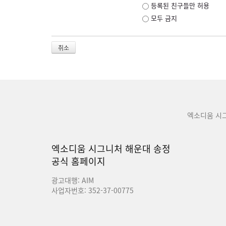
등록된 친구들만 허용
모두 금지
취소
엑소디움 시
엑소디움 시그니처 해운대 송정
공식 홈페이지
광고대행: AIM
사업자번호: 352-37-00775