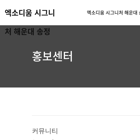
엑소디움 시그니
엑소디움 시그니처 해운대 
처 해운대 송정
홍보센터
커뮤니티