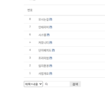
번호
오시는길
8
인테리어
7
시스템
6
커뮤니티
»
단지배치도
4
프리미엄
3
입지환경
2
사업개요
1
검색