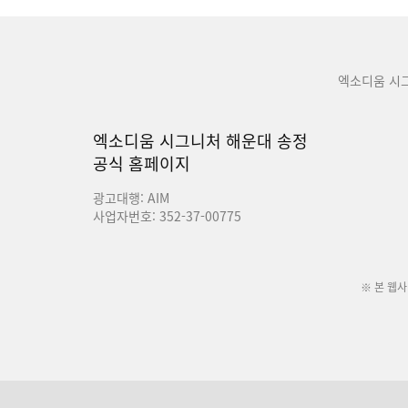
엑소디움 시
엑소디움 시그니처 해운대 송정
공식 홈페이지
광고대행: AIM
사업자번호: 352-37-00775
※ 본 웹