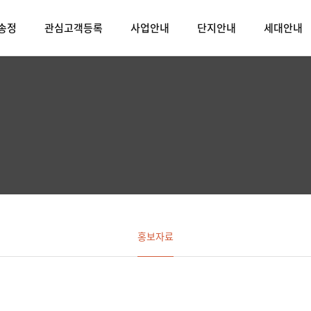
송정
관심고객등록
사업안내
단지안내
세대안내
홍보자료