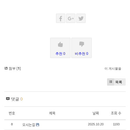
추천 0
비추천 0
첨부 [
1
]
이 게시물을
목록
댓글
0
번호
제목
날짜
조회 수
오시는길
8
2025.10.20
1193